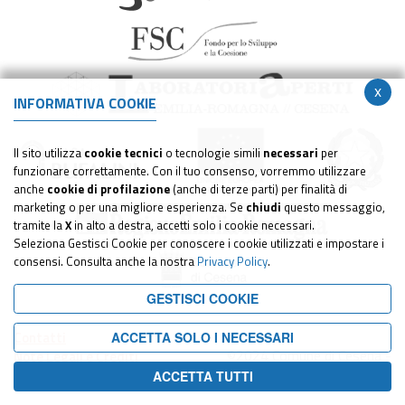
x
INFORMATIVA COOKIE
Il sito utilizza
cookie tecnici
o tecnologie simili
necessari
per
funzionare correttamente. Con il tuo consenso, vorremmo utilizzare
anche
cookie di profilazione
(anche di terze parti) per finalità di
marketing o per una migliore esperienza. Se
chiudi
questo messaggio,
tramite la
X
in alto a destra, accetti solo i cookie necessari.
Seleziona Gestisci Cookie per conoscere i cookie utilizzati e impostare i
consensi. Consulta anche la nostra
Privacy Policy
.
GESTISCI COOKIE
Contatti
ACCETTA SOLO I NECESSARI
©2024 Comune di Cesena -
Note Legali e Crediti
Tutti i diritti riservati
Privacy
ACCETTA TUTTI