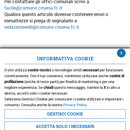
Per contattare gli uffici comunali scrivi a
facile@comune.cesena.fc.it
Qualora questo articolo dovesse contenere errori o
inesattezze si prega di segnalarlo a
redazioneweb@comune.cesena.fc.it
x
INFORMATIVA COOKIE
Comune
Il sito utilizza
cookie tecnici
o tecnologie simili
necessari
per funzionare
di CESENA
correttamente. Con il tuo consenso, vorremmo utilizzare anche
cookie di
profilazione
(anche di terze parti) per finalità di marketing o per una
migliore esperienza. Se
chiudi
questo messaggio, tramite la
X
in alto a
destra, accetti solo i cookie necessari.
Piazza del Popolo 10, 47521 Cesena (FC)
Seleziona Gestisci Cookie per conoscere i cookie utilizzati e impostare i
Posta elettronica certificata (PEC)
consensi. Consulta anche la nostra
Privacy Policy
.
protocollo@pec.comune.cesena.fc.it
GESTISCI COOKIE
P.IVA 00143280402
Codice IPA Fattura Elettronica UF6Y2X
ACCETTA SOLO I NECESSARI