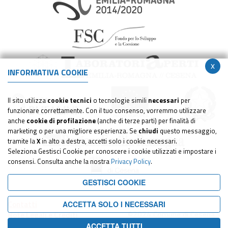
x
INFORMATIVA COOKIE
Il sito utilizza
cookie tecnici
o tecnologie simili
necessari
per
funzionare correttamente. Con il tuo consenso, vorremmo utilizzare
anche
cookie di profilazione
(anche di terze parti) per finalità di
marketing o per una migliore esperienza. Se
chiudi
questo messaggio,
tramite la
X
in alto a destra, accetti solo i cookie necessari.
Seleziona Gestisci Cookie per conoscere i cookie utilizzati e impostare i
consensi. Consulta anche la nostra
Privacy Policy
.
GESTISCI COOKIE
Contatti
ACCETTA SOLO I NECESSARI
©2024 Comune di Cesena -
Note Legali e Crediti
Tutti i diritti riservati
Privacy
ACCETTA TUTTI