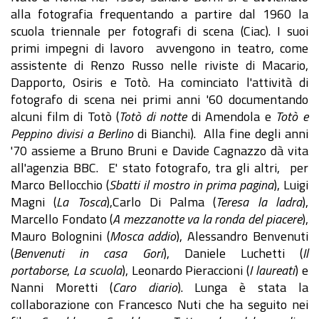
alla fotografia frequentando a partire dal 1960 la
scuola triennale per fotografi di scena (Ciac). I suoi
primi impegni di lavoro avvengono in teatro, come
assistente di Renzo Russo nelle riviste di Macario,
Dapporto, Osiris e Totò. Ha cominciato l'attività di
fotografo di scena nei primi anni '60 documentando
alcuni film di Totò (
Totò di notte
di Amendola e
Totò e
Peppino divisi a Berlino
di Bianchi). Alla fine degli anni
'70 assieme a Bruno Bruni e Davide Cagnazzo dà vita
all'agenzia BBC. E' stato fotografo, tra gli altri, per
Marco Bellocchio (
Sbatti il mostro in prima pagina
), Luigi
Magni (
La Tosca
),Carlo Di Palma (
Teresa la ladra
),
Marcello Fondato (
A mezzanotte va la ronda del piacere
),
Mauro Bolognini (
Mosca addio
), Alessandro Benvenuti
(
Benvenuti in casa Gori
), Daniele Luchetti (
Il
portaborse
,
La scuola
), Leonardo Pieraccioni (
I laureati
) e
Nanni Moretti (
Caro diario
). Lunga è stata la
collaborazione con Francesco Nuti che ha seguito nei