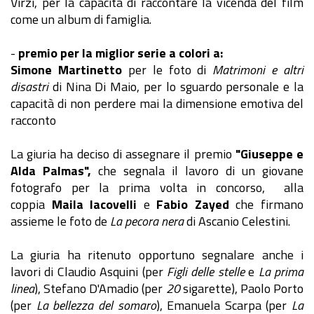
Virzì, per la capacità di raccontare la vicenda del film
come un album di famiglia.
-
premio per la miglior serie a colori a:
Simone Martinetto
per le foto di
Matrimoni e altri
disastri
di Nina Di Maio, per lo sguardo personale e la
capacità di non perdere mai la dimensione emotiva del
racconto
La giuria ha deciso di assegnare il premio
"Giuseppe e
Alda Palmas",
che segnala il lavoro di un giovane
fotografo per la prima volta in concorso, alla
coppia
Maila Iacovelli
e
Fabio Zayed
che firmano
assieme le foto de
La pecora nera
di Ascanio Celestini.
La giuria ha ritenuto opportuno segnalare anche i
lavori di Claudio Asquini (per
Figli delle stelle
e
La prima
linea
), Stefano D'Amadio (per
20
sigarette), Paolo Porto
(per
La bellezza del somaro
), Emanuela Scarpa (per
La