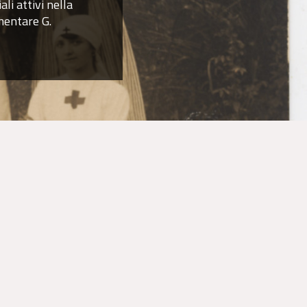
li attivi nella
ementare G.