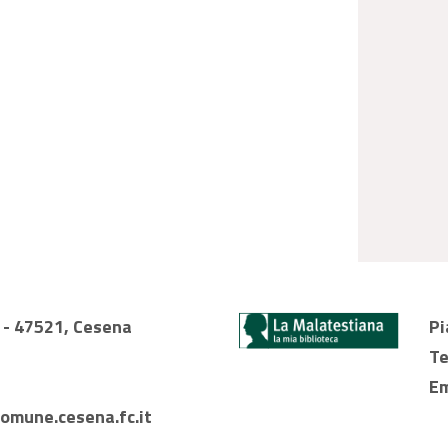
1 - 47521, Cesena
Pi
Te
Em
omune.cesena.fc.it