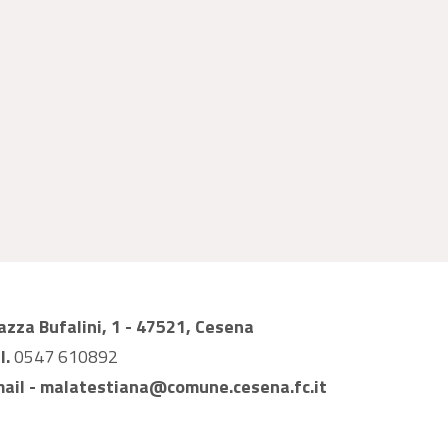
azza Bufalini, 1 - 47521, Cesena
l.
0547 610892
ail -
malatestiana@comune.cesena.fc.it