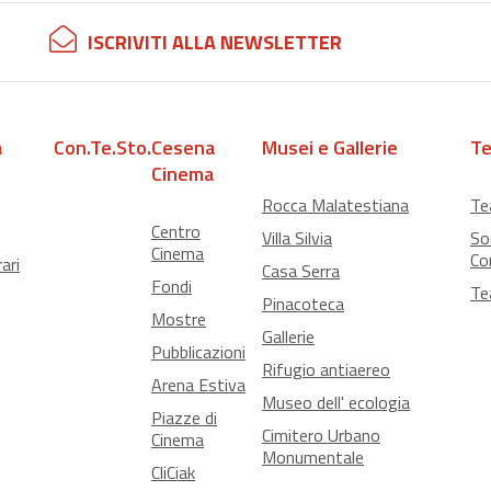
ISCRIVITI ALLA NEWSLETTER
a
Con.Te.Sto.
Cesena
Musei e Gallerie
Te
Cinema
Rocca Malatestiana
Te
Centro
Villa Silvia
So
Cinema
Co
ari
Casa Serra
Fondi
Te
Pinacoteca
Mostre
Gallerie
Pubblicazioni
Rifugio antiaereo
Arena Estiva
Museo dell' ecologia
Piazze di
Cimitero Urbano
Cinema
Monumentale
CliCiak