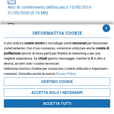
Atto di conferimento dell'incarico 15/05/2019 -
31/05/2020
(5.16 MB)
x
INFORMATIVA COOKIE
Curriculum
Il sito utilizza
cookie tecnici
o tecnologie simili
necessari
per funzionare
Compensi di qualsiasi natura connessi all'assunzione
correttamente. Con il tuo consenso, vorremmo utilizzare anche
cookie di
dell'incarico:
profilazione
(anche di terze parti) per finalità di marketing o per una
Anno 2024:
Posizione € 8.500,00 Risultato (2023) €
migliore esperienza. Se
chiudi
questo messaggio, tramite la
X
in alto a
2.125,00
destra, accetti solo i cookie necessari.
Anno 2023:
Posizione € 8.500,00 Risultato (2022) €
Seleziona Gestisci Cookie per conoscere i cookie utilizzati e impostare i
2.125,00
consensi. Consulta anche la nostra
Privacy Policy
.
Anno 2022:
Posizione € 8.500,00 Risultato (2021) €
GESTISCI COOKIE
2.125,00
Anno 2021:
Posizione € 8.500,00 Risultato (2020) €
ACCETTA SOLO I NECESSARI
2.125,00
Anno 2020:
Posizione € 8.500,00 Risultato (2019) €
ACCETTA TUTTI
2.125,00
Anno 2019:
Posizione € 8.500,05 Risultato (2018)