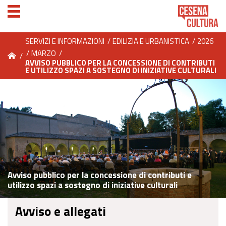
SERVIZI E INFORMAZIONI
/
EDILIZIA E URBANISTICA
/
2026
/
MARZO
/
/
AVVISO PUBBLICO PER LA CONCESSIONE DI CONTRIBUTI
E UTILIZZO SPAZI A SOSTEGNO DI INIZIATIVE CULTURALI
Avviso pubblico per la concessione di contributi e
utilizzo spazi a sostegno di iniziative culturali
Avviso e allegati