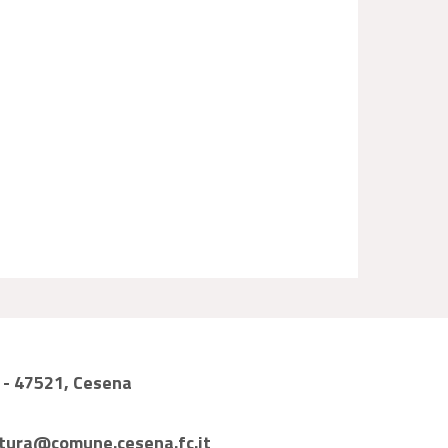
1 - 47521, Cesena
tura@comune.cesena.fc.it