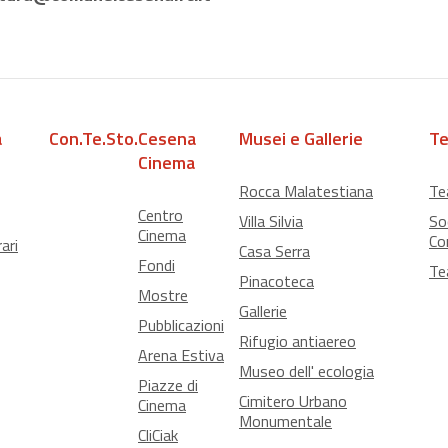
a
Con.Te.Sto.
Cesena
Musei e Gallerie
Te
Cinema
Rocca Malatestiana
Te
Centro
Villa Silvia
So
Cinema
Co
ari
Casa Serra
Fondi
Te
Pinacoteca
Mostre
Gallerie
Pubblicazioni
Rifugio antiaereo
Arena Estiva
Museo dell' ecologia
Piazze di
Cimitero Urbano
Cinema
Monumentale
CliCiak