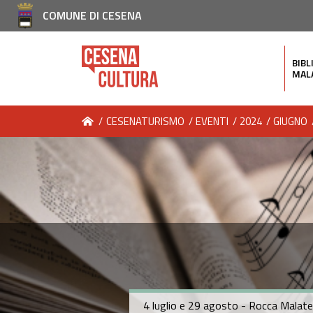
COMUNE DI CESENA
BIBL
MAL
/
CESENATURISMO
/
EVENTI
/
2024
/
GIUGNO
4 luglio e 29 agosto - Rocca Malat