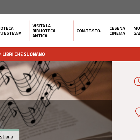
VISITA LA
IOTECA
CESENA
MU
BIBLIOTECA
CON.TE.STO.
ATESTIANA
CINEMA
GA
ANTICA
/
LIBRI CHE SUONANO
estiana