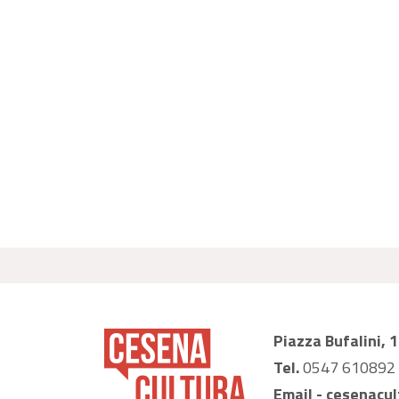
Piazza Bufalini, 
Tel.
0547 610892
Email -
cesenacul