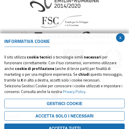
x
INFORMATIVA COOKIE
Il sito utilizza
cookie tecnici
o tecnologie simili
necessari
per
funzionare correttamente. Con il tuo consenso, vorremmo utilizzare
anche
cookie di profilazione
(anche di terze parti) per finalità di
marketing o per una migliore esperienza. Se
chiudi
questo messaggio,
tramite la
X
in alto a destra, accetti solo i cookie necessari.
Seleziona Gestisci Cookie per conoscere i cookie utilizzati e impostare i
consensi. Consulta anche la nostra
Privacy Policy
.
GESTISCI COOKIE
Contatti
ACCETTA SOLO I NECESSARI
©2024 Comune di Cesena -
Note Legali e Crediti
Tutti i diritti riservati
Privacy
ACCETTA TUTTI