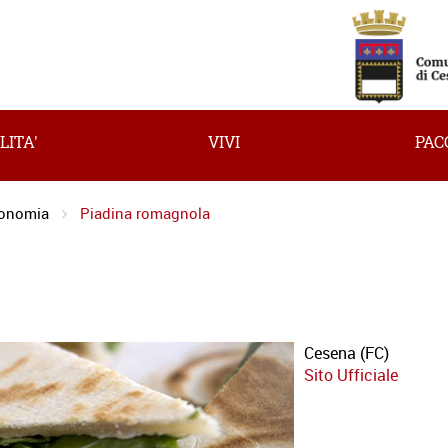
LITA'
VIVI
PAC
ronomia
Piadina romagnola
Cesena (FC)
Sito Ufficiale