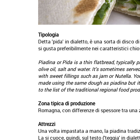
Tipologia
Detta 'pida' in dialetto, è una sorta di disco 
si gusta preferibilmente nei caratteristici chi
Piadina or Pida is a thin flatbread, typically
olive oil, salt and water. It's sometimes serve
with sweet fillings such as jam or Nutella. Yo
made using the same dough as piadina but it is
to the list of the traditional regional food p
Zona tipica di produzione
Romagna, con differenze di spessore tra una zo
Attrezzi
Una volta impastata a mano, la piadina tradizio
La si cuoce, quindi, sul testo ('teggia' in dial