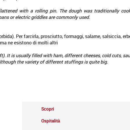
attened with a rolling pin. The dough was traditionally cook
ans or electric griddles are commonly used.
rbida). Per farcirla, prosciutto, formaggi, salame, salsiccia, erbe,
 ma ne esistono di molti altri
t). It is usually filled with ham, different cheeses, cold cuts, sa
lthough the variety of different stuffings is quite big.
Scopri
Ospitalità