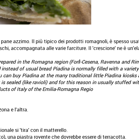
di pane azzimo. Il più tipico dei prodotti romagnoli, è spesso us
oschi, accompagnata alle varie farciture. Il 'crescione' ne è un'e
 prepared in the Romagna region (Forlì-Cesena, Ravenna and Rimin
d instead of usual bread Piadina is normally filled with a variet
u can buy Piadina at the many traditional little Piadina kiosks
 sealed (like ravioli) and for this reason in usually stuffed w
roducts of Italy of the Emilia-Romagna Regio
na e l'altra.
nale si 'tira' con il matterello.
etto), una piastra rovente che dovrebbe essere di terracotta.