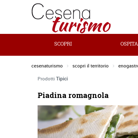
SCOPRI
OSPITA
cesenaturismo
scopri il territorio
enogast
Prodotti
Tipici
Piadina romagnola