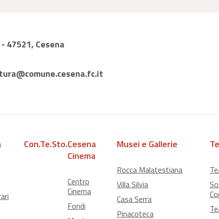
1 - 47521, Cesena
tura@comune.cesena.fc.it
a
Con.Te.Sto.
Cesena
Musei e Gallerie
Te
Cinema
Rocca Malatestiana
Te
Centro
Villa Silvia
So
Cinema
Co
ari
Casa Serra
Fondi
Te
Pinacoteca