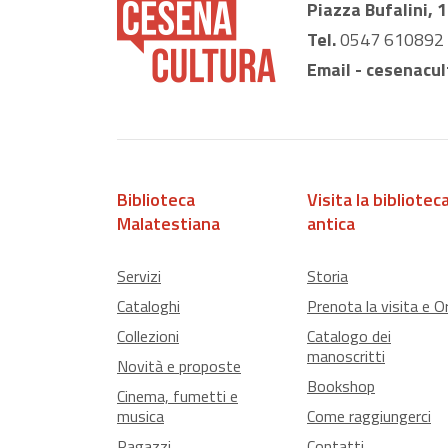
Piazza Bufalini, 
Tel.
0547 610892
Email -
cesenacul
Biblioteca
Visita la bibliotec
Malatestiana
antica
Servizi
Storia
Cataloghi
Prenota la visita e Or
Collezioni
Catalogo dei
manoscritti
Novità e proposte
Bookshop
Cinema, fumetti e
musica
Come raggiungerci
Ragazzi
Contatti