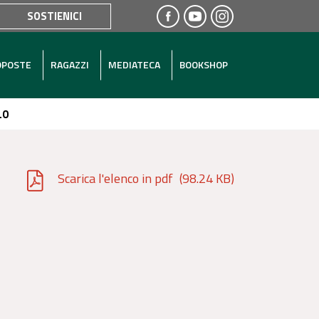
SOSTIENICI
OPOSTE
RAGAZZI
MEDIATECA
BOOKSHOP
LO
Scarica l'elenco in pdf
(98.24 KB)