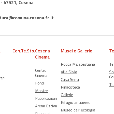
1 - 47521, Cesena
tura@comune.cesena.fc.it
a
Con.Te.Sto.
Cesena
Musei e Gallerie
Te
Cinema
Rocca Malatestiana
Te
Centro
Villa Silvia
So
Cinema
Co
ari
Casa Serra
Fondi
Te
Pinacoteca
Mostre
Gallerie
Pubblicazioni
Rifugio antiaereo
Arena Estiva
Museo dell' ecologia
Piazze di