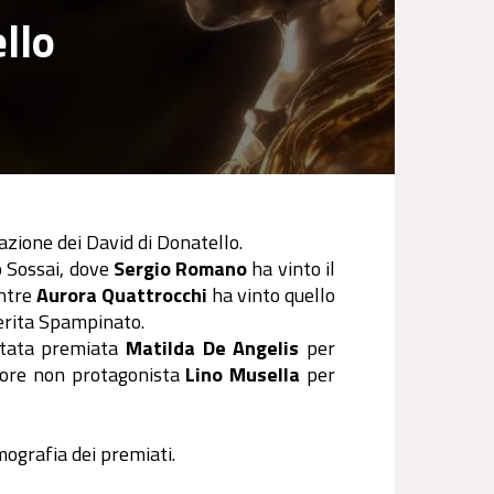
llo
azione dei David di Donatello.
o Sossai, dove
Sergio Romano
ha vinto il
entre
Aurora Quattrocchi
ha vinto quello
herita Spampinato.
stata premiata
Matilda De Angelis
per
tore non protagonista
Lino Musella
per
mografia dei premiati.