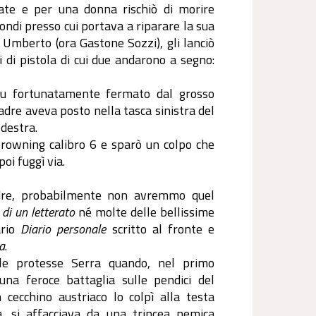
ate e per una donna rischiò di morire
Tondi presso cui portava a riparare la sua
 Umberto (ora Gastone Sozzi), gli lanciò
i di pistola di cui due andarono a segno:
 fu fortunatamente fermato dal grosso
madre aveva posto nella tasca sinistra del
 destra.
rowning calibro 6 e sparò un colpo che
oi fuggì via.
adre, probabilmente non avremmo quel
di un letterato
né molte delle bellissime
ario
Diario personale
scritto al fronte e
ea
.
le protesse Serra quando, nel primo
na feroce battaglia sulle pendici del
cecchino austriaco lo colpì alla testa
 si affacciava da una trincea nemica