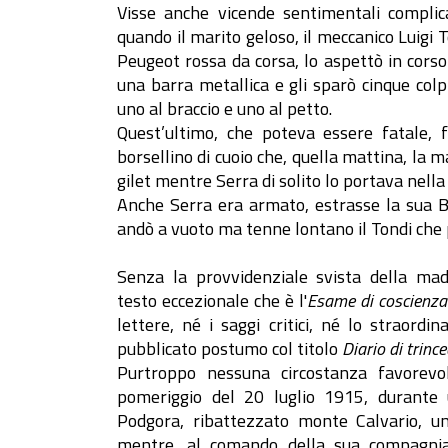
Visse anche vicende sentimentali complic
quando il marito geloso, il meccanico Luigi 
Peugeot rossa da corsa, lo aspettò in corso
una barra metallica e gli sparò cinque colp
uno al braccio e uno al petto.
Quest’ultimo, che poteva essere fatale,
borsellino di cuoio che, quella mattina, la 
gilet mentre Serra di solito lo portava nella
Anche Serra era armato, estrasse la sua B
andò a vuoto ma tenne lontano il Tondi che p
Senza la provvidenziale svista della m
testo eccezionale che è l'
Esame di coscienza 
lettere, né i saggi critici, né lo straordin
pubblicato postumo col titolo
Diario di trinc
Purtroppo nessuna circostanza favorevo
pomeriggio del 20 luglio 1915, durante u
Podgora, ribattezzato monte Calvario, un 
mentre, al comando della sua compagnia,