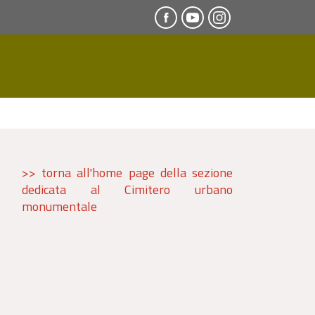
>> torna all'
home
page della sezione
dedicata al Cimitero urbano
monumentale