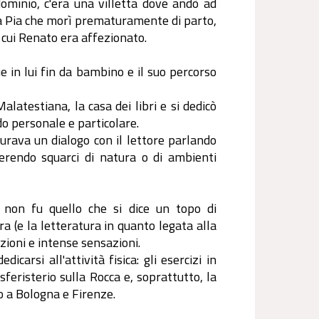
ominio, c'era una villetta dove andò ad
ia Pia che morì prematuramente di parto,
 cui Renato era affezionato.
e in lui fin da bambino e il suo percorso
atestiana, la casa dei libri e si dedicò
o personale e particolare.
taurava un dialogo con il lettore parlando
serendo squarci di natura o di ambienti
 non fu quello che si dice un topo di
ra (e la letteratura in quanto legata alla
ozioni e intense sensazioni.
carsi all'attività fisica: gli esercizi in
 sferisterio sulla Rocca e, soprattutto, la
o a Bologna e Firenze.