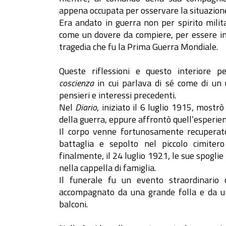
appena occupata per osservare la situazion
Era andato in guerra non per spirito milit
come un dovere da compiere, per essere in
tragedia che fu la Prima Guerra Mondiale.
Queste riflessioni e questo interiore p
coscienza
in cui parlava di sé come di un 
pensieri e interessi precedenti.
Nel
Diario
, iniziato il 6 luglio 1915, mostr
della guerra, eppure affrontò quell’esperien
Il corpo venne fortunosamente recuperato
battaglia e sepolto nel piccolo cimitero
finalmente, il 24 luglio 1921, le sue spogli
nella cappella di famiglia.
Il funerale fu un evento straordinario c
accompagnato da una grande folla e da una
balconi.