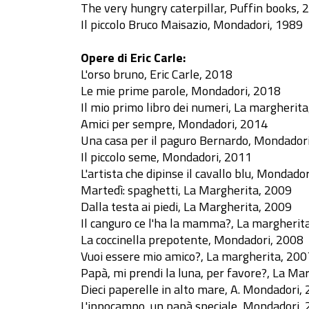
The very hungry caterpillar, Puffin books, 
Il piccolo Bruco Maisazio, Mondadori, 1989
Opere di Eric Carle:
L'orso bruno, Eric Carle, 2018
Le mie prime parole, Mondadori, 2018
Il mio primo libro dei numeri, La margherit
Amici per sempre, Mondadori, 2014
Una casa per il paguro Bernardo, Mondador
Il piccolo seme, Mondadori, 2011
L'artista che dipinse il cavallo blu, Mondado
Martedì: spaghetti, La Margherita, 2009
Dalla testa ai piedi, La Margherita, 2009
Il canguro ce l'ha la mamma?, La margherit
La coccinella prepotente, Mondadori, 2008
Vuoi essere mio amico?, La margherita, 200
Papà, mi prendi la luna, per favore?, La Ma
Dieci paperelle in alto mare, A. Mondadori,
L'ippocampo, un papà speciale, Mondadori,