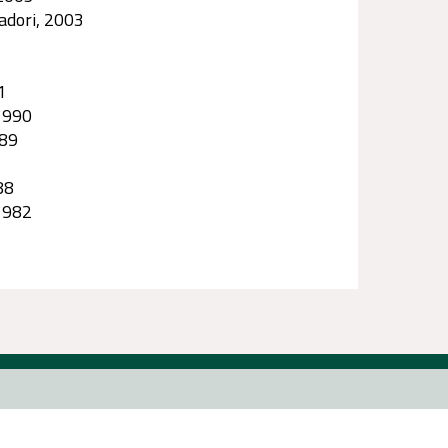
dadori, 2003
1
 1990
989
88
1982