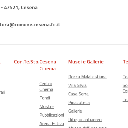
1 - 47521, Cesena
tura@comune.cesena.fc.it
a
Con.Te.Sto.
Cesena
Musei e Gallerie
Te
Cinema
Rocca Malatestiana
Te
Centro
Villa Silvia
So
Cinema
Co
ari
Casa Serra
Fondi
Te
Pinacoteca
Mostre
Gallerie
Pubblicazioni
Rifugio antiaereo
Arena Estiva
Museo dell' ecologia