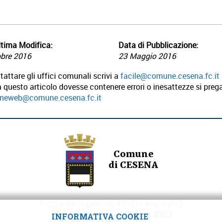
tima Modifica:
Data di Pubblicazione:
obre 2016
23 Maggio 2016
tattare gli uffici comunali scrivi a
facile@comune.cesena.fc.it
 questo articolo dovesse contenere errori o inesattezze si prega
oneweb@comune.cesena.fc.it
Comune
di CESENA
Piazza del Popolo 10, 47521 Cesena (FC)
Posta elettronica certificata (PEC)
INFORMATIVA COOKIE