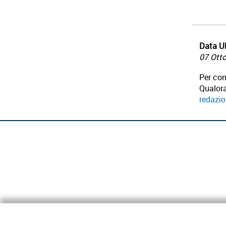
Data Ul
07 Ott
Per con
Qualora
redazi