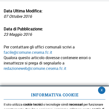
Data Ultima Modifica:
07 Ottobre 2016
Data di Pubblicazione:
23 Maggio 2016
Per contattare gli uffici comunali scrivi a
facile@comune.cesena.fc.it
Qualora questo articolo dovesse contenere errori o
inesattezze si prega di segnalarlo a
redazioneweb@comune.cesena.fc.it
x
INFORMATIVA COOKIE
Comune
Il sito utilizza
cookie tecnici
o tecnologie simili
necessari
per funzionare
di CESENA