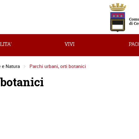
LITA'
VIVI
PAC
 e Natura
Parchi urbani, orti botanici
 botanici