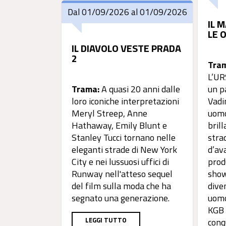
Dal 01/09/2026 al 01/09/2026
IL 
LE O
IL DIAVOLO VESTE PRADA
2
Tra
L’UR
Trama:
A quasi 20 anni dalle
un p
loro iconiche interpretazioni
Vadi
Meryl Streep, Anne
uomo
Hathaway, Emily Blunt e
brill
Stanley Tucci tornano nelle
strad
eleganti strade di New York
d’av
City e nei lussuosi uffici di
prod
Runway nell'atteso sequel
show
del film sulla moda che ha
diven
segnato una generazione.
uomo
KGB 
LEGGI TUTTO
conq