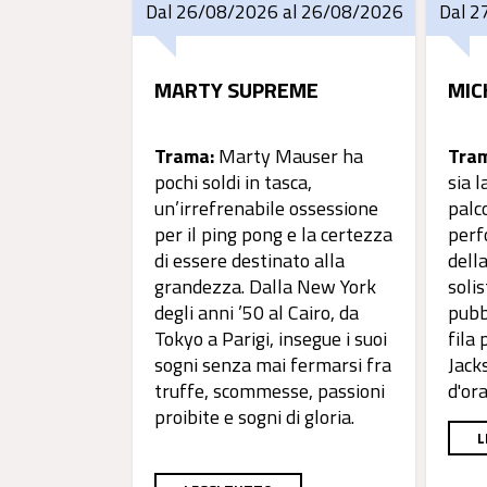
Dal 26/08/2026 al 26/08/2026
Dal 2
MARTY SUPREME
MIC
Trama:
Marty Mauser ha
Tra
pochi soldi in tasca,
sia l
un’irrefrenabile ossessione
palc
per il ping pong e la certezza
perf
di essere destinato alla
dell
grandezza. Dalla New York
solis
degli anni ’50 al Cairo, da
pubb
Tokyo a Parigi, insegue i suoi
fila
sogni senza mai fermarsi fra
Jack
truffe, scommesse, passioni
d'or
proibite e sogni di gloria.
L