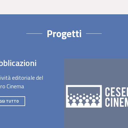
Progetti
blicazioni
ività editoriale del
ro Cinema
GGI TUTTO