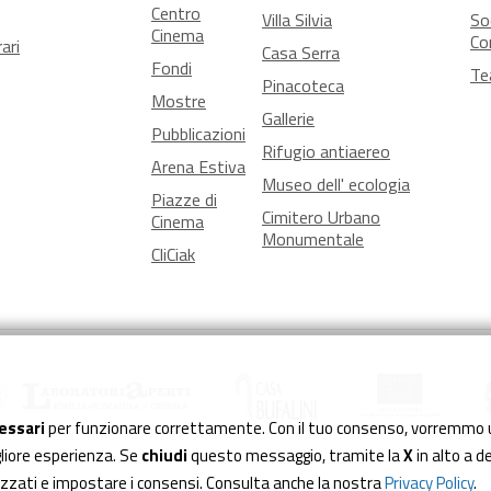
Centro
Villa Silvia
So
Cinema
Co
ari
Casa Serra
Fondi
Te
Pinacoteca
Mostre
Gallerie
Pubblicazioni
Rifugio antiaereo
Arena Estiva
Museo dell' ecologia
Piazze di
Cimitero Urbano
Cinema
Monumentale
CliCiak
essari
per funzionare correttamente. Con il tuo consenso, vorremmo 
igliore esperienza. Se
chiudi
questo messaggio, tramite la
X
in alto a d
lizzati e impostare i consensi. Consulta anche la nostra
Privacy Policy
.