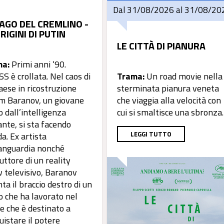
Dal 31/08/2026 al 31/08/20
MAGO DEL CREMLINO -
RIGINI DI PUTIN
LE CITTÀ DI PIANURA
ma:
Primi anni ‘90.
SS è crollata. Nel caos di
Trama:
Un road movie nella
aese in ricostruzione
sterminata pianura veneta
m Baranov, un giovane
che viaggia alla velocità con
 dall’intelligenza
cui si smaltisce una sbronza.
ante, si sta facendo
LEGGI TUTTO
a. Ex artista
anguardia nonché
uttore di un reality
 televisivo, Baranov
ta il braccio destro di un
 che ha lavorato nel
e che è destinato a
uistare il potere