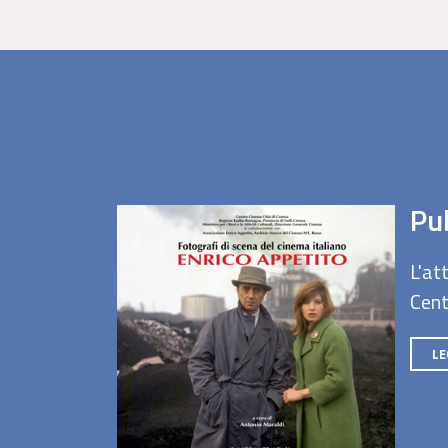
Pub
L'att
Cent
LE