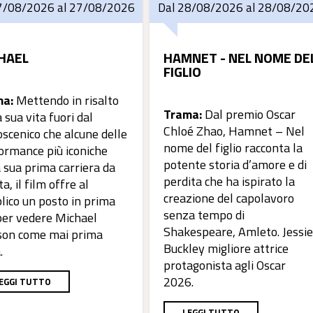
7/08/2026 al 27/08/2026
Dal 28/08/2026 al 28/08/20
HAEL
HAMNET - NEL NOME DE
FIGLIO
ma:
Mettendo in risalto
Trama:
Dal premio Oscar
a sua vita fuori dal
Chloé Zhao, Hamnet – Nel
oscenico che alcune delle
nome del figlio racconta la
ormance più iconiche
potente storia d’amore e di
a sua prima carriera da
perdita che ha ispirato la
ta, il film offre al
creazione del capolavoro
lico un posto in prima
senza tempo di
 per vedere Michael
Shakespeare, Amleto. Jessie
son come mai prima
Buckley migliore attrice
a.
protagonista agli Oscar
2026.
EGGI TUTTO
LEGGI TUTTO