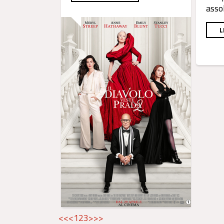
asso
L
<<
<
1
2
3
>
>>